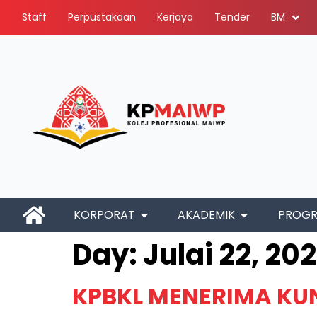
Staff
Perpustakaan
Kerjaya
Tender
BM
KORPORAT
AKADEMIK
PROG
Day:
Julai 22, 20
KPBKL MENERIMA KU