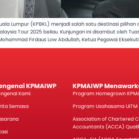
uala Lumpur (KPBKL) menjadi salah satu destinasi pilihan
Malaysia Tour 2025 beliau. Kunjungan ini disambut oleh Tua
i Mohammad Firdaus Low Abdullah, Ketua Pegawai Eksekutif
engenai KPMAIWP
KPMAIWP Menawark
ngenai Kami
Program Homegrown KPM
rita Semasa
Program Usahasama UiTM
asarana
Association of Chartered Ce
Accountants (ACCA) Qualif
kasi