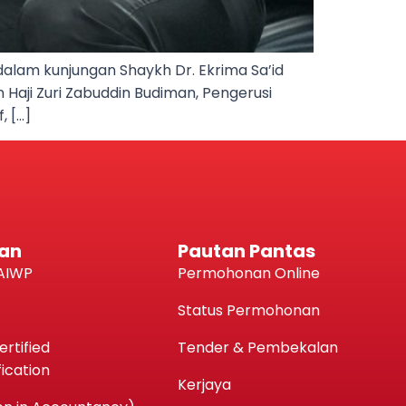
 dalam kunjungan Shaykh Dr. Ekrima Sa’id
n Haji Zuri Zabuddin Budiman, Pengerusi
, […]
an
Pautan Pantas
AIWP
Permohonan Online
Status Permohonan
rtified
Tender & Pembekalan
ication
Kerjaya