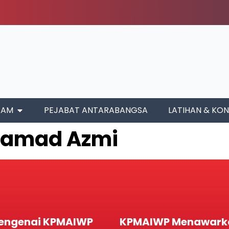
RAM
PEJABAT ANTARABANGSA
LATIHAN & KON
ohamad Azmi
engenai KPMAIWP
KPMAIWP Menawark