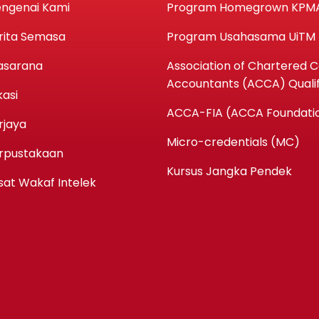
ngenai Kami
Program Homegrown KPM
rita Semasa
Program Usahasama UiTM
asarana
Association of Chartered Ce
Accountants (ACCA) Qualif
kasi
ACCA-FIA (ACCA Foundatio
rjaya
Micro-credentials (MC)
rpustakaan
Kursus Jangka Pendek
sat Wakaf Intelek