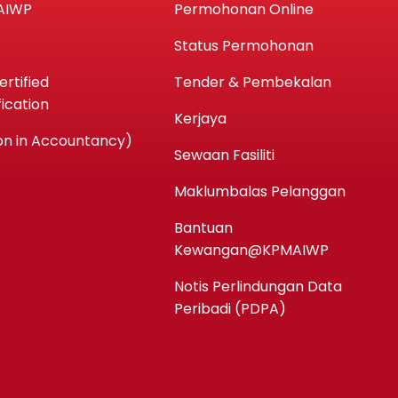
AIWP
Permohonan Online
Status Permohonan
rtified
Tender & Pembekalan
ication
Kerjaya
n in Accountancy)
Sewaan Fasiliti
Maklumbalas Pelanggan
Bantuan
Kewangan@KPMAIWP
Notis Perlindungan Data
Peribadi (PDPA)