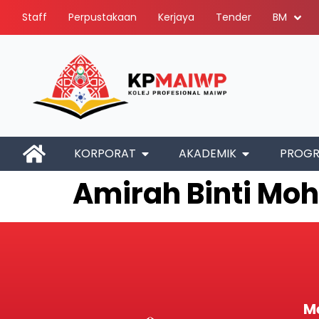
Staff
Perpustakaan
Kerjaya
Tender
BM
KORPORAT
AKADEMIK
PROG
Amirah Binti M
M