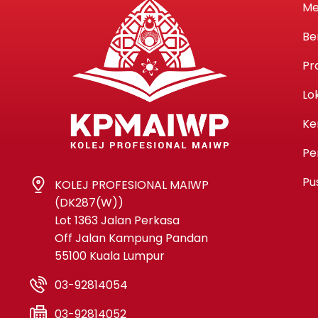
Me
Be
Pr
Lo
Ke
Pe
Pu
KOLEJ PROFESIONAL MAIWP
(DK287(W))
Lot 1363 Jalan Perkasa
Off Jalan Kampung Pandan
55100 Kuala Lumpur
03-92814054
03-92814052