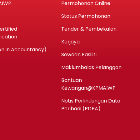
AIWP
Permohonan Online
Status Permohonan
rtified
Tender & Pembekalan
ication
Kerjaya
n in Accountancy)
Sewaan Fasiliti
Maklumbalas Pelanggan
Bantuan
Kewangan@KPMAIWP
Notis Perlindungan Data
Peribadi (PDPA)