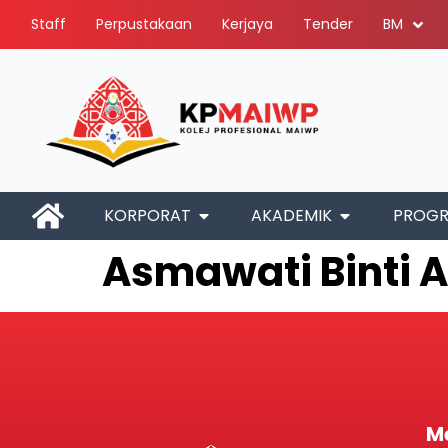
Staff
Perpustakaan
Kerjaya
Tender
BM
KORPORAT
AKADEMIK
PROG
Asmawati Binti 
M