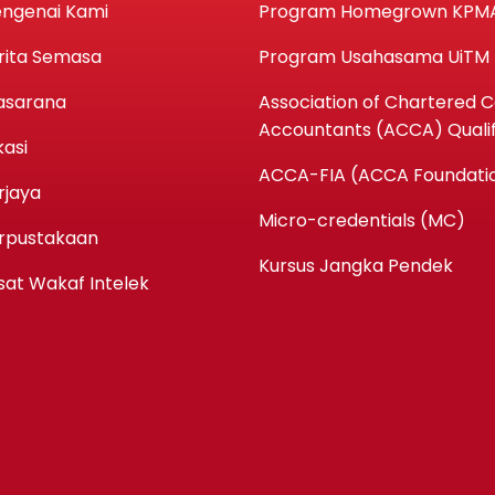
ngenai Kami
Program Homegrown KPM
rita Semasa
Program Usahasama UiTM
asarana
Association of Chartered Ce
Accountants (ACCA) Qualif
kasi
ACCA-FIA (ACCA Foundatio
rjaya
Micro-credentials (MC)
rpustakaan
Kursus Jangka Pendek
sat Wakaf Intelek