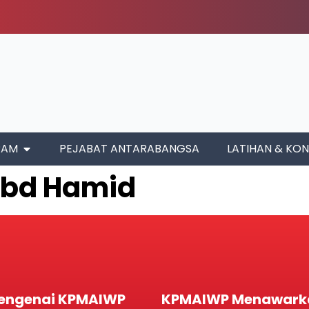
RAM
PEJABAT ANTARABANGSA
LATIHAN & KON
Abd Hamid
engenai KPMAIWP
KPMAIWP Menawark