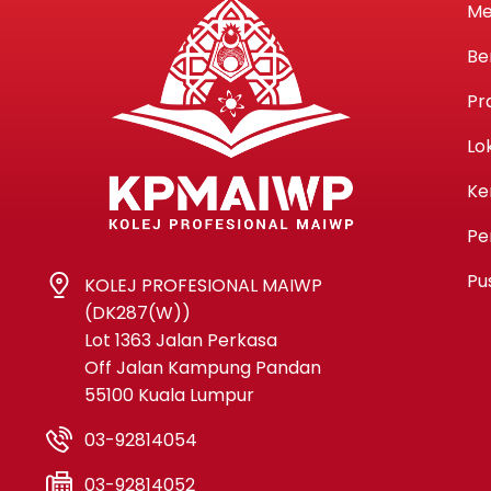
Me
Be
Pr
Lo
Ke
Pe
Pu
KOLEJ PROFESIONAL MAIWP
(DK287(W))
Lot 1363 Jalan Perkasa
Off Jalan Kampung Pandan
55100 Kuala Lumpur
03-92814054
03-92814052