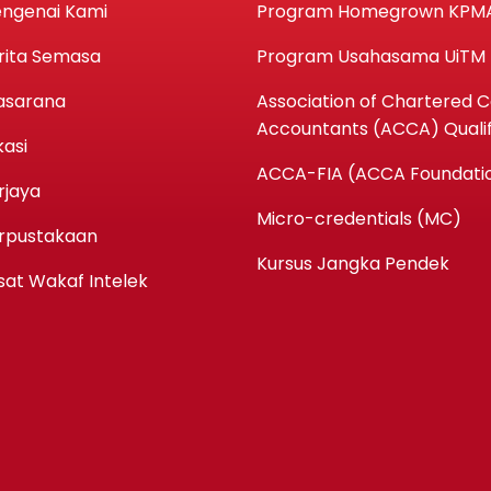
ngenai Kami
Program Homegrown KPM
rita Semasa
Program Usahasama UiTM
asarana
Association of Chartered Ce
Accountants (ACCA) Qualif
kasi
ACCA-FIA (ACCA Foundatio
rjaya
Micro-credentials (MC)
rpustakaan
Kursus Jangka Pendek
sat Wakaf Intelek