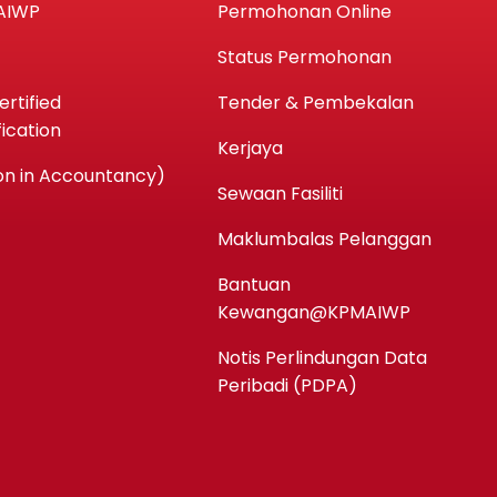
AIWP
Permohonan Online
Status Permohonan
rtified
Tender & Pembekalan
ication
Kerjaya
n in Accountancy)
Sewaan Fasiliti
Maklumbalas Pelanggan
Bantuan
Kewangan@KPMAIWP
Notis Perlindungan Data
Peribadi (PDPA)