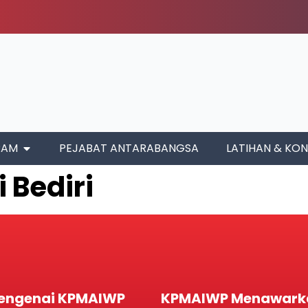
RAM
PEJABAT ANTARABANGSA
LATIHAN & KON
i Bediri
engenai KPMAIWP
KPMAIWP Menawark