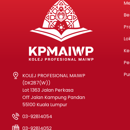
Me
Be
Pr
Lo
Ke
Pe
Pu
KOLEJ PROFESIONAL MAIWP
(DK287(W))
Lot 1363 Jalan Perkasa
Off Jalan Kampung Pandan
55100 Kuala Lumpur
03-92814054
03-92814052