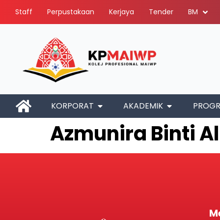
Staff
Perpustakaan
Kerjaya
Tender
BM
KORPORAT
AKADEMIK
PROG
Azmunira Binti Al
M