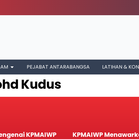
RAM
PEJABAT ANTARABANGSA
LATIHAN & KON
Mohd Kudus
engenai KPMAIWP
KPMAIWP Menawark