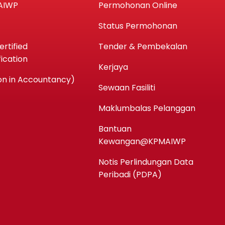
AIWP
Permohonan Online
Status Permohonan
rtified
Tender & Pembekalan
ication
Kerjaya
n in Accountancy)
Sewaan Fasiliti
Maklumbalas Pelanggan
Bantuan
Kewangan@KPMAIWP
Notis Perlindungan Data
Peribadi (PDPA)