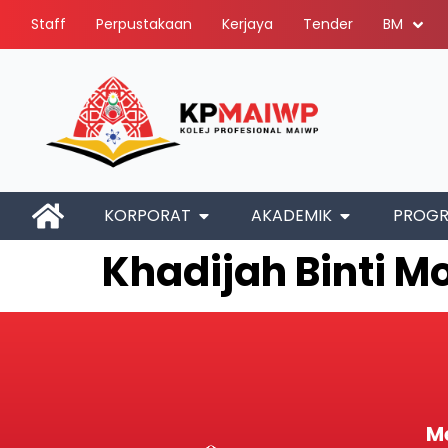
Staff
Perpustakaan
Kerjaya
Tender
BM
KORPORAT
AKADEMIK
PROG
Khadijah Binti 
M