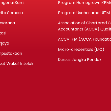
ngenai Kami
Program Homegrown KPM
rita Semasa
Program Usahasama UiTM
asarana
Association of Chartered Ce
Accountants (ACCA) Qualif
kasi
ACCA-FIA (ACCA Foundatio
rjaya
Micro-credentials (MC)
rpustakaan
Kursus Jangka Pendek
sat Wakaf Intelek