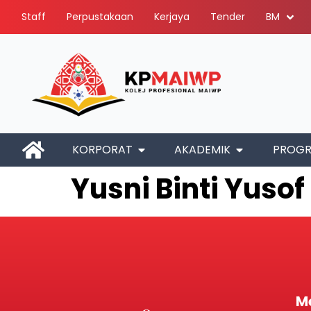
Staff
Perpustakaan
Kerjaya
Tender
BM
KORPORAT
AKADEMIK
PROG
Yusni Binti Yusof
M