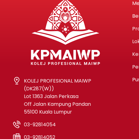
Me
Be
Pr
Lo
Ke
Pe
Pu
KOLEJ PROFESIONAL MAIWP
(DK287(W))
Lot 1363 Jalan Perkasa
Off Jalan Kampung Pandan
55100 Kuala Lumpur
03-92814054
03-92814052