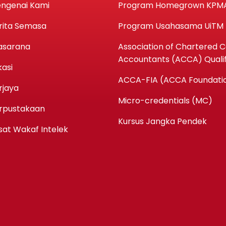
ngenai Kami
Program Homegrown KPM
rita Semasa
Program Usahasama UiTM
asarana
Association of Chartered Ce
Accountants (ACCA) Qualif
kasi
ACCA-FIA (ACCA Foundatio
rjaya
Micro-credentials (MC)
rpustakaan
Kursus Jangka Pendek
sat Wakaf Intelek