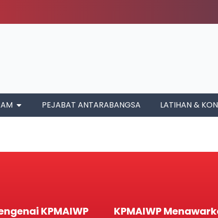
RAM
PEJABAT ANTARABANGSA
LATIHAN & KON
engenai KPMAIWP
KPMAIWP Menawark