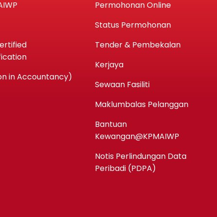
AIWP
Permohonan Online
Status Permohonan
rtified
Tender & Pembekalan
ication
Kerjaya
n in Accountancy)
Sewaan Fasiliti
Maklumbalas Pelanggan
Bantuan
Kewangan@KPMAIWP
Notis Perlindungan Data
Peribadi (PDPA)