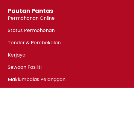
Pautan Pantas
Permohonan Online
Status Permohonan
Tender & Pembekalan
Kerjaya
Sewaan Fasiliti
Maklumbalas Pelanggan
Bantuan Kewangan@KPMAIWP
Notis Perlindungan Data Peribadi (PDPA)
Copyright ©kpmaiwp.edu.my 2024