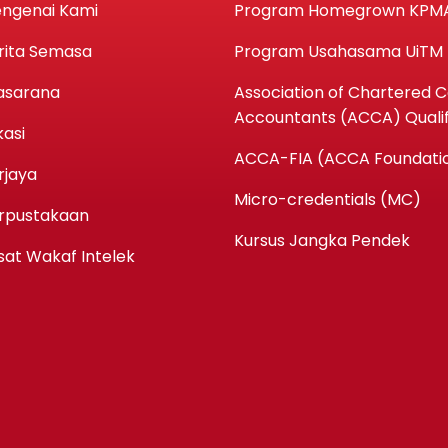
ngenai Kami
Program Homegrown KPM
rita Semasa
Program Usahasama UiTM
asarana
Association of Chartered Ce
Accountants (ACCA) Qualif
kasi
ACCA-FIA (ACCA Foundatio
rjaya
Micro-credentials (MC)
rpustakaan
Kursus Jangka Pendek
sat Wakaf Intelek