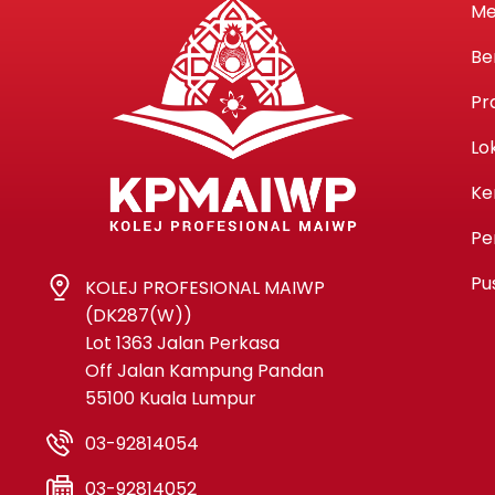
Me
Be
Pr
Lo
Ke
Pe
Pu
KOLEJ PROFESIONAL MAIWP
(DK287(W))
Lot 1363 Jalan Perkasa
Off Jalan Kampung Pandan
55100 Kuala Lumpur
03-92814054
03-92814052