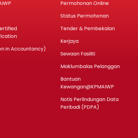
AIWP
Permohonan Online
Status Permohonan
rtified
Tender & Pembekalan
ication
Kerjaya
n in Accountancy)
Sewaan Fasiliti
Maklumbalas Pelanggan
Bantuan
Kewangan@KPMAIWP
Notis Perlindungan Data
Peribadi (PDPA)