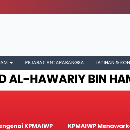
RAM
PEJABAT ANTARABANGSA
LATIHAN & KON
 AL-HAWARIY BIN HA
engenai KPMAIWP
KPMAIWP Menawark