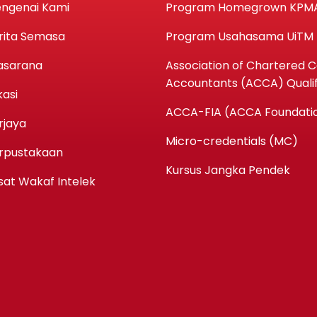
ngenai Kami
Program Homegrown KPM
rita Semasa
Program Usahasama UiTM
asarana
Association of Chartered Ce
Accountants (ACCA) Qualif
kasi
ACCA-FIA (ACCA Foundatio
rjaya
Micro-credentials (MC)
rpustakaan
Kursus Jangka Pendek
sat Wakaf Intelek