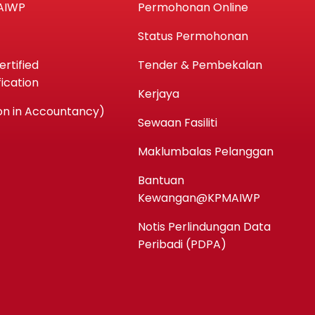
AIWP
Permohonan Online
Status Permohonan
rtified
Tender & Pembekalan
ication
Kerjaya
n in Accountancy)
Sewaan Fasiliti
Maklumbalas Pelanggan
Bantuan
Kewangan@KPMAIWP
Notis Perlindungan Data
Peribadi (PDPA)