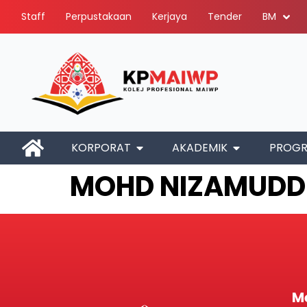
Staff
Perpustakaan
Kerjaya
Tender
BM
KORPORAT
AKADEMIK
PROG
MOHD NIZAMUDDI
M