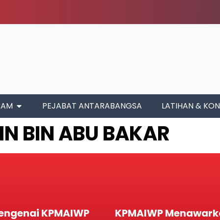
RAM
PEJABAT ANTARABANGSA
LATIHAN & KON
N BIN ABU BAKAR
engenai KPMAIWP
KPMAIWP Menawark