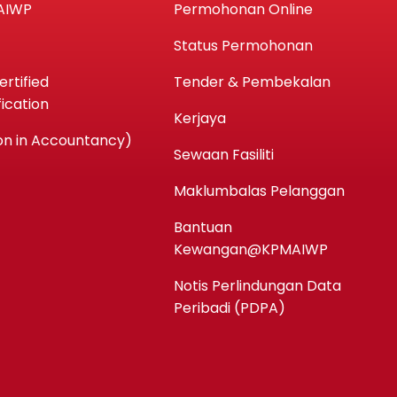
AIWP
Permohonan Online
Status Permohonan
rtified
Tender & Pembekalan
ication
Kerjaya
n in Accountancy)
Sewaan Fasiliti
Maklumbalas Pelanggan
Bantuan
Kewangan@KPMAIWP
Notis Perlindungan Data
Peribadi (PDPA)