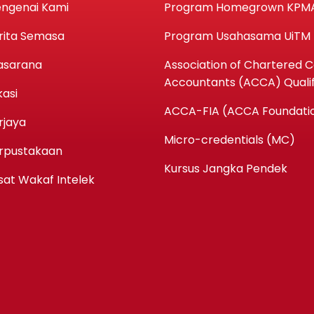
ngenai Kami
Program Homegrown KPM
rita Semasa
Program Usahasama UiTM
asarana
Association of Chartered Ce
Accountants (ACCA) Qualif
kasi
ACCA-FIA (ACCA Foundatio
rjaya
Micro-credentials (MC)
rpustakaan
Kursus Jangka Pendek
sat Wakaf Intelek