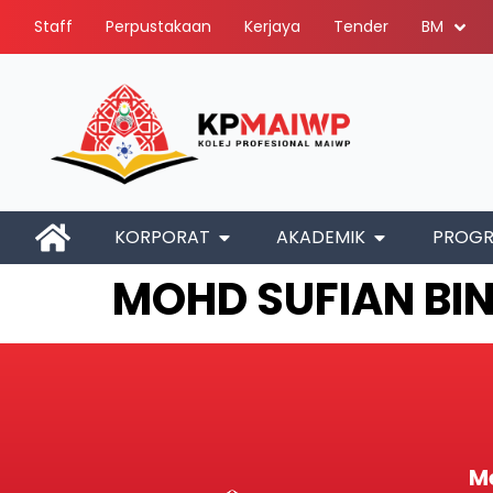
Staff
Perpustakaan
Kerjaya
Tender
BM
KORPORAT
AKADEMIK
PROG
MOHD SUFIAN BI
M