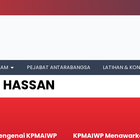
RAM
PEJABAT ANTARABANGSA
LATIHAN & KON
N HASSAN
engenai KPMAIWP
KPMAIWP Menawark