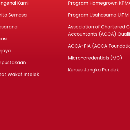
ngenai Kami
Program Homegrown KPM
rita Semasa
Program Usahasama UiTM
asarana
Association of Chartered Ce
Accountants (ACCA) Qualif
kasi
ACCA-FIA (ACCA Foundatio
rjaya
Micro-credentials (MC)
rpustakaan
Kursus Jangka Pendek
sat Wakaf Intelek