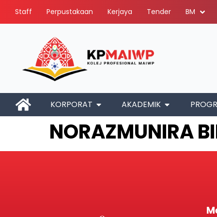
Staff
Perpustakaan
Kerjaya
Tender
BM
KORPORAT
AKADEMIK
PROG
NORAZMUNIRA BINT
M