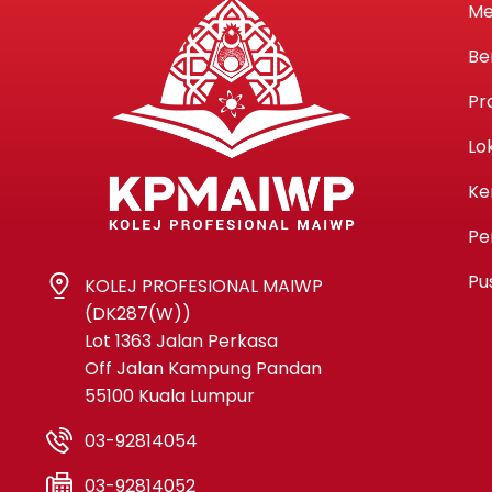
Me
Be
Pr
Lo
Ke
Pe
Pu
KOLEJ PROFESIONAL MAIWP
(DK287(W))
Lot 1363 Jalan Perkasa
Off Jalan Kampung Pandan
55100 Kuala Lumpur
03-92814054
03-92814052