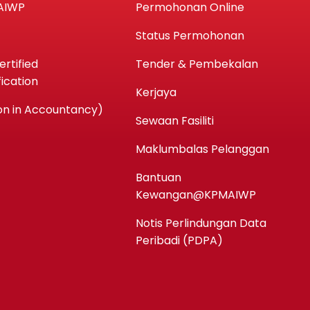
AIWP
Permohonan Online
Status Permohonan
rtified
Tender & Pembekalan
ication
Kerjaya
n in Accountancy)
Sewaan Fasiliti
Maklumbalas Pelanggan
Bantuan
Kewangan@KPMAIWP
Notis Perlindungan Data
Peribadi (PDPA)