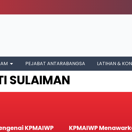
RAM
PEJABAT ANTARABANGSA
LATIHAN & KON
TI SULAIMAN
engenai KPMAIWP
KPMAIWP Menawark