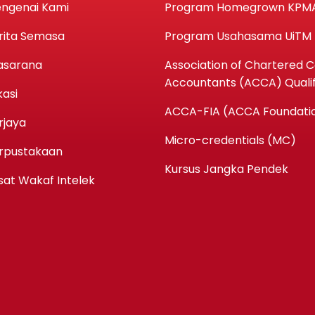
ngenai Kami
Program Homegrown KPM
rita Semasa
Program Usahasama UiTM
asarana
Association of Chartered Ce
Accountants (ACCA) Qualif
kasi
ACCA-FIA (ACCA Foundatio
rjaya
Micro-credentials (MC)
rpustakaan
Kursus Jangka Pendek
sat Wakaf Intelek