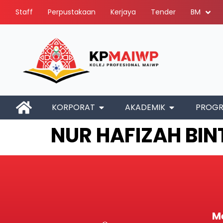
Staff
Perpustakaan
Kerjaya
Tender
BM
KORPORAT
AKADEMIK
PROG
NUR HAFIZAH BIN
M