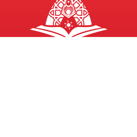
KOLEJ PROFESIONAL MAIWP (DK287(W))
Lot 1363 Jalan Perkasa
Off Jalan Kampung Pandan
55100 Kuala Lumpur
03-92814054
03-92814052