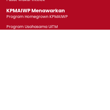
KPMAIWP Menawarkan
Program Homegrown KPMAIWP
Program Usahasama UiTM
Association of Chartered Certified Accountants
(ACCA) Qualification
ACCA-FIA (ACCA Foundation in Accountancy)
Micro-credentials (MC)
Kursus Jangka Pendek
Pautan Pantas
Permohonan Online
Status Permohonan