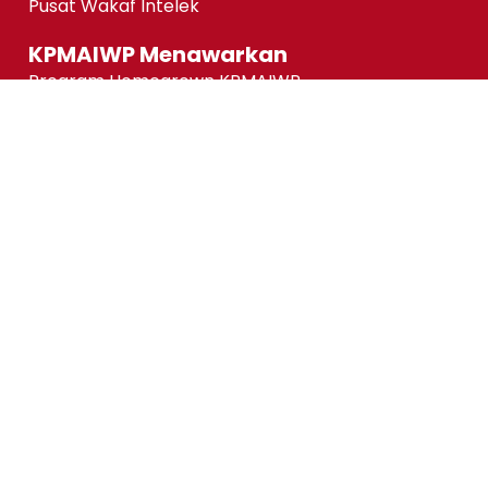
Pusat Wakaf Intelek
KPMAIWP Menawarkan
Program Homegrown KPMAIWP
Program Usahasama UiTM
Association of Chartered Certified Accountants
(ACCA) Qualification
ACCA-FIA (ACCA Foundation in Accountancy)
Micro-credentials (MC)
Kursus Jangka Pendek
Pautan Pantas
Permohonan Online
Status Permohonan