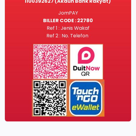
1100392627 (Akaun Bank Rakyat)
JomPAY
BILLER CODE : 22780
Ref 1 : Jenis Wakaf
Ref 2 : No. Telefon