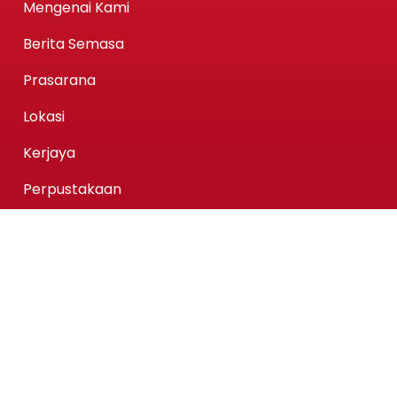
Mengenai Kami
Berita Semasa
Prasarana
Lokasi
Kerjaya
Perpustakaan
Pusat Wakaf Intelek
KPMAIWP Menawarkan
Program Homegrown KPMAIWP
Program Usahasama UiTM
Association of Chartered Certified Accountants
(ACCA) Qualification