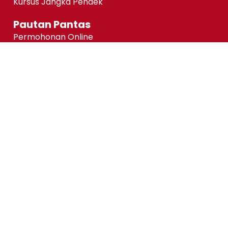
Kursus Jangka Pendek
Pautan Pantas
Permohonan Online
Status Permohonan
Tender & Pembekalan
Kerjaya
Sewaan Fasiliti
Maklumbalas Pelanggan
Bantuan Kewangan@KPMAIWP
Notis Perlindungan Data Peribadi (PDPA)
Copyright ©kpmaiwp.edu.my 2024