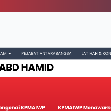
RAM
PEJABAT ANTARABANGSA
LATIHAN & KON
 ABD HAMID
engenai KPMAIWP
KPMAIWP Menawark