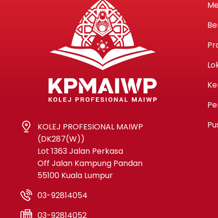
Me
Be
Pr
Lo
Ke
Pe
Pu
KOLEJ PROFESIONAL MAIWP
(DK287(W))
Lot 1363 Jalan Perkasa
Off Jalan Kampung Pandan
55100 Kuala Lumpur
03-92814054
03-92814052