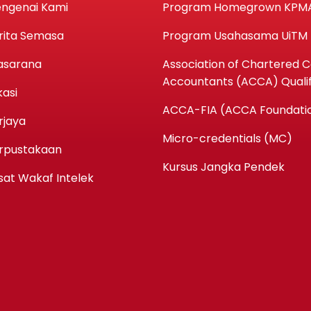
ngenai Kami
Program Homegrown KPM
rita Semasa
Program Usahasama UiTM
asarana
Association of Chartered Ce
Accountants (ACCA) Qualif
kasi
ACCA-FIA (ACCA Foundatio
rjaya
Micro-credentials (MC)
rpustakaan
Kursus Jangka Pendek
sat Wakaf Intelek