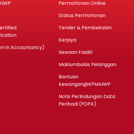
AIWP
Permohonan Online
Status Permohonan
rtified
Tender & Pembekalan
ication
Kerjaya
n in Accountancy)
Sewaan Fasiliti
Maklumbalas Pelanggan
Bantuan
Kewangan@KPMAIWP
Notis Perlindungan Data
Peribadi (PDPA)