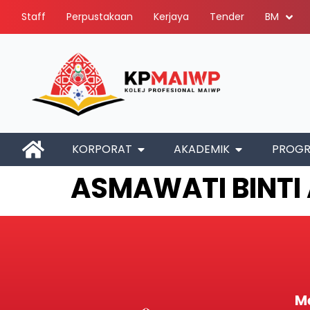
Staff
Perpustakaan
Kerjaya
Tender
BM
KORPORAT
AKADEMIK
PROG
ASMAWATI BINTI
M