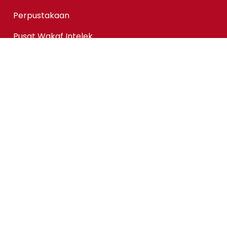
Perpustakaan
Pusat Wakaf Intelek
KPMAIWP Menawarkan
Program Homegrown KPMAIWP
Program Usahasama UiTM
Association of Chartered Certified Accountants
(ACCA) Qualification
ACCA-FIA (ACCA Foundation in Accountancy)
Micro-credentials (MC)
Kursus Jangka Pendek
Pautan Pantas
Permohonan Online