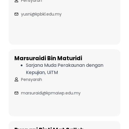
Pensyarah
yusni@kpbkl.edu.my
Marsuraidi Bin Maturidi
Sarjana Muda Perakaunan dengan
Kepujian, UiTM
Pensyarah
marsuraidi@kpmaiwp.edu.my