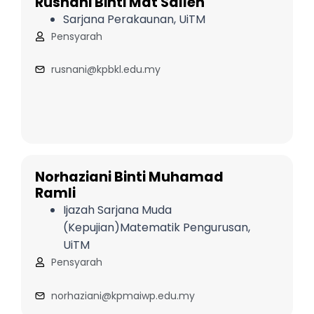
Rusnani Binti Mat Salleh
Sarjana Perakaunan, UiTM
Pensyarah
rusnani@kpbkl.edu.my
Norhaziani Binti Muhamad
Ramli
Ijazah Sarjana Muda
(Kepujian)Matematik Pengurusan,
UiTM
Pensyarah
norhaziani@kpmaiwp.edu.my