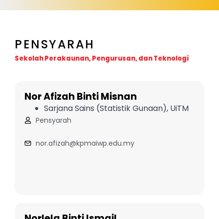
PENSYARAH
Sekolah Perakaunan, Pengurusan, dan Teknologi
Nor Afizah Binti Misnan
Sarjana Sains (Statistik Gunaan), UiTM
Pensyarah
nor.afizah@kpmaiwp.edu.my
Norlela Binti Ismail