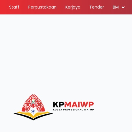
Staff
Perpustakaan
Kerjaya
Tender
BM