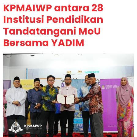
KPMAIWP antara 28
Institusi Pendidikan
Tandatangani MoU
Bersama YADIM