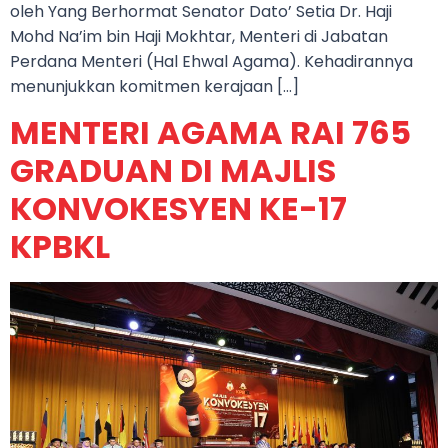
oleh Yang Berhormat Senator Dato’ Setia Dr. Haji
Mohd Na’im bin Haji Mokhtar, Menteri di Jabatan
Perdana Menteri (Hal Ehwal Agama). Kehadirannya
menunjukkan komitmen kerajaan […]
MENTERI AGAMA RAI 765
GRADUAN DI MAJLIS
KONVOKESYEN KE-17
KPBKL