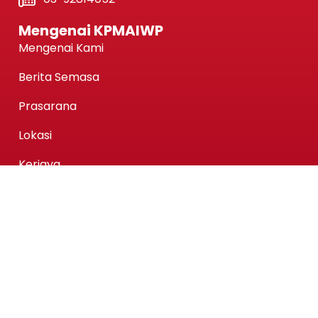
Mengenai KPMAIWP
Mengenai Kami
Berita Semasa
Prasarana
Lokasi
Kerjaya
Perpustakaan
Pusat Wakaf Intelek
KPMAIWP Menawarkan
Program Homegrown KPMAIWP
Program Usahasama UiTM