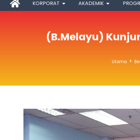
KORPORAT
AKADEMIK
PROG
(B.Melayu) Kunju
Utama
Be