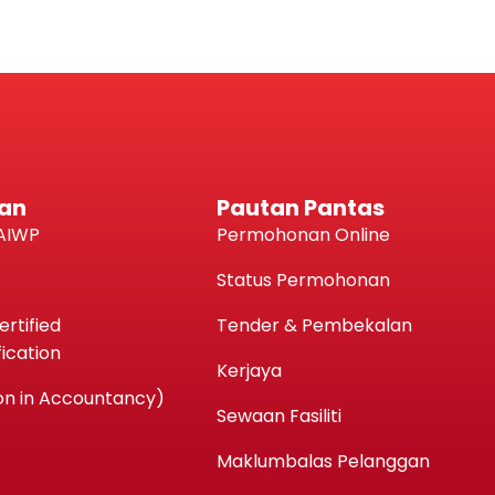
an
Pautan Pantas
AIWP
Permohonan Online
Status Permohonan
rtified
Tender & Pembekalan
ication
Kerjaya
n in Accountancy)
Sewaan Fasiliti
Maklumbalas Pelanggan