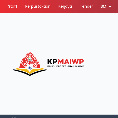
Staff
Perpustakaan
Kerjaya
Tender
BM