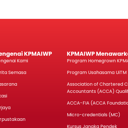
engenai KPMAIWP
KPMAIWP Menawark
ngenai Kami
Program Homegrown KPM
rita Semasa
Program Usahasama UiTM
asarana
Association of Chartered Ce
Accountants (ACCA) Qualif
kasi
ACCA-FIA (ACCA Foundatio
rjaya
Micro-credentials (MC)
rpustakaan
Kursus Jangka Pendek