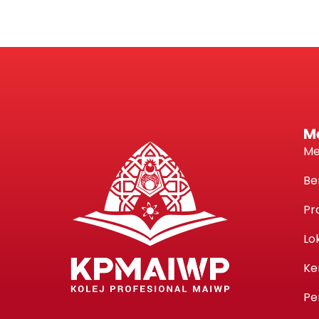
M
Me
Be
Pr
Lo
Ke
Pe