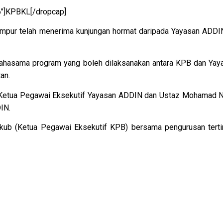
6″]KPBKL[/dropcap]
Lumpur telah menerima kunjungan hormat daripada Yayasan ADDI
usahasama program yang boleh dilaksanakan antara KPB dan Yay
an.
n, Ketua Pegawai Eksekutif Yayasan ADDIN dan Ustaz Mohamad N
IN.
’akub (Ketua Pegawai Eksekutif KPB) bersama pengurusan terti