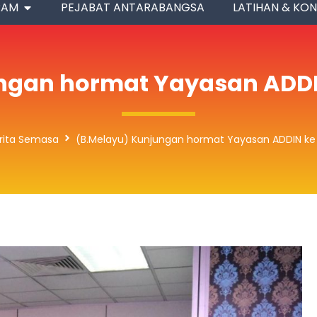
RAM
PEJABAT ANTARABANGSA
LATIHAN & KON
ngan hormat Yayasan ADD
rita Semasa
(B.Melayu) Kunjungan hormat Yayasan ADDIN ke