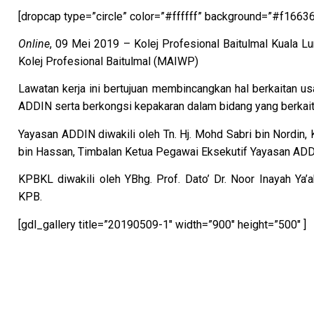
[dropcap type=”circle” color=”#ffffff” background=”#f1663
Online
, 09 Mei 2019 – Kolej Profesional Baitulmal Kuala 
Kolej Profesional Baitulmal (MAIWP)
Lawatan kerja ini bertujuan membincangkan hal berkaitan 
ADDIN serta berkongsi kepakaran dalam bidang yang berkait
Yayasan ADDIN diwakili oleh Tn. Hj. Mohd Sabri bin Nordi
bin Hassan, Timbalan Ketua Pegawai Eksekutif Yayasan ADD
KPBKL diwakili oleh YBhg. Prof. Dato’ Dr. Noor Inayah Ya
KPB.
[gdl_gallery title=”20190509-1″ width=”900″ height=”500″ ]