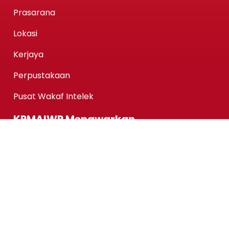
Prasarana
Lokasi
Kerjaya
Perpustakaan
Pusat Wakaf Intelek
KPMAIWP Menawarkan
Program Homegrown KPMAIWP
Program Usahasama UiTM
Association of Chartered Certified Accountants
(ACCA) Qualification
ACCA-FIA (ACCA Foundation in Accountancy)
Micro-credentials (MC)