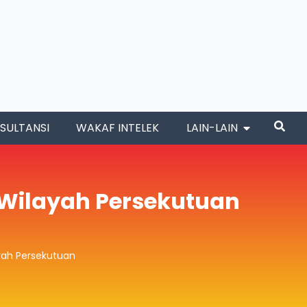
SULTANSI
WAKAF INTELEK
LAIN-LAIN
a Wilayah Persekutuan
ayah Persekutuan