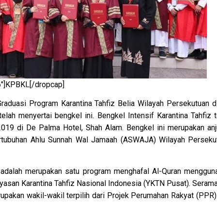
6″]KPBKL[/dropcap]
Graduasi Program Karantina Tahfiz Belia Wilayah Persekutuan d
ah menyertai bengkel ini. Bengkel Intensif Karantina Tahfiz t
19 di De Palma Hotel, Shah Alam. Bengkel ini merupakan anj
rtubuhan Ahlu Sunnah Wal Jamaah (ASWAJA) Wilayah Perseku
9 adalah merupakan satu program menghafal Al-Quran menggun
Yayasan Karantina Tahfiz Nasional Indonesia (YKTN Pusat). Seram
rupakan wakil-wakil terpilih dari Projek Perumahan Rakyat (PPR)