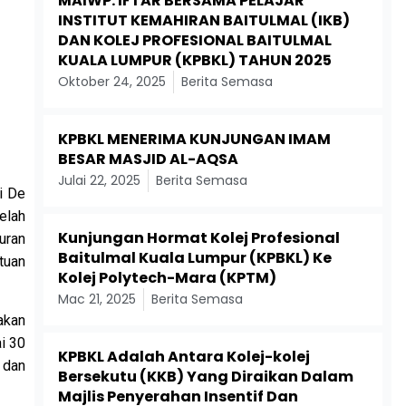
MAIWP: IFTAR BERSAMA PELAJAR
INSTITUT KEMAHIRAN BAITULMAL (IKB)
DAN KOLEJ PROFESIONAL BAITULMAL
KUALA LUMPUR (KPBKL) TAHUN 2025
Oktober 24, 2025
Berita Semasa
KPBKL MENERIMA KUNJUNGAN IMAM
BESAR MASJID AL-AQSA
Julai 22, 2025
Berita Semasa
i De
elah
Kunjungan Hormat Kolej Profesional
uran
Baitulmal Kuala Lumpur (KPBKL) Ke
tuan
Kolej Polytech-Mara (KPTM)
Mac 21, 2025
Berita Semasa
akan
ai 30
KPBKL Adalah Antara Kolej-kolej
 dan
Bersekutu (KKB) Yang Diraikan Dalam
Majlis Penyerahan Insentif Dan