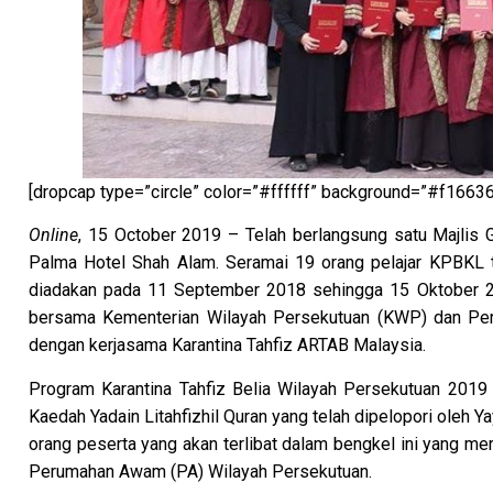
[dropcap type=”circle” color=”#ffffff” background=”#f1663
Online
, 15 October 2019 – Telah berlangsung satu Majlis 
Palma Hotel Shah Alam. Seramai 19 orang pelajar KPBKL tel
diadakan pada 11 September 2018 sehingga 15 Oktober 20
bersama Kementerian Wilayah Persekutuan (KWP) dan Pe
dengan kerjasama Karantina Tahfiz ARTAB Malaysia.
Program Karantina Tahfiz Belia Wilayah Persekutuan 201
Kaedah Yadain Litahfizhil Quran yang telah dipelopori oleh 
orang peserta yang akan terlibat dalam bengkel ini yang me
Perumahan Awam (PA) Wilayah Persekutuan.