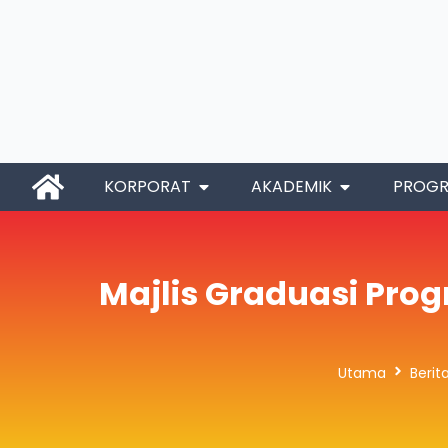
KORPORAT
AKADEMIK
PROG
Majlis Graduasi Prog
Utama
Beri