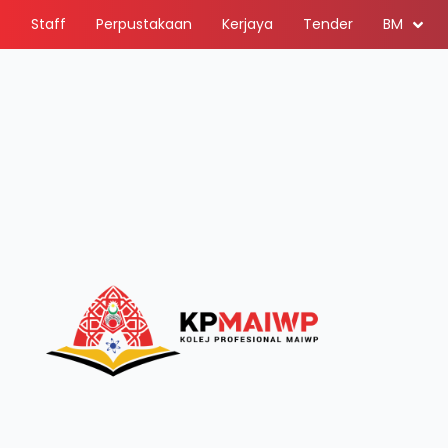
Staff
Perpustakaan
Kerjaya
Tender
BM