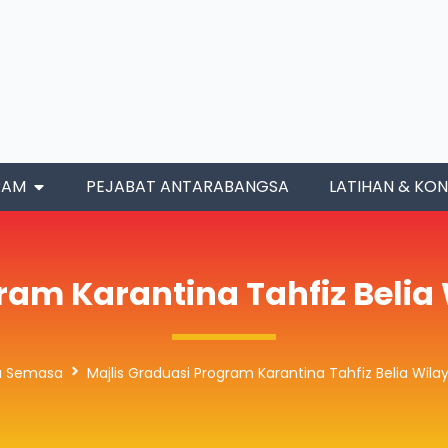
RAM
PEJABAT ANTARABANGSA
LATIHAN & KON
ram Karantina Tahfiz Beli
ta Semasa
Majlis Graduasi Program Karantina Tahfiz Belia Wil