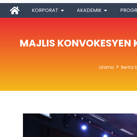
KORPORAT
AKADEMIK
PROG
MAJLIS KONVOKESYEN K
Utama
Berita