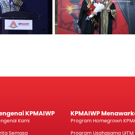
engenai KPMAIWP
KPMAIWP Menawark
ngenai Kami
Program Homegrown KPM
rita Semasa
Program Usahasama UiTM