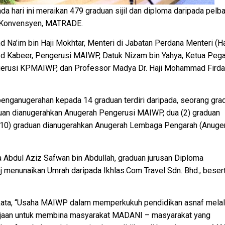
ri ini meraikan 479 graduan sijil dan diploma daripada pelba
n Konvensyen, MATRADE.
hd Na’im bin Haji Mokhtar, Menteri di Jabatan Perdana Menteri (H
ed Kabeer, Pengerusi MAIWP, Datuk Nizam bin Yahya, Ketua Peg
ngerusi KPMAIWP, dan Professor Madya Dr. Haji Mohammad Fird
enganugerahan kepada 14 graduan terdiri daripada, seorang gra
uan dianugerahkan Anugerah Pengerusi MAIWP, dua (2) graduan
10) graduan dianugerahkan Anugerah Lembaga Pengarah (Anuge
Abdul Aziz Safwan bin Abdullah, graduan jurusan Diploma
j menunaikan Umrah daripada Ikhlas.Com Travel Sdn. Bhd., beser
rkata, “Usaha MAIWP dalam memperkukuh pendidikan asnaf melal
rajaan untuk membina masyarakat MADANI – masyarakat yang