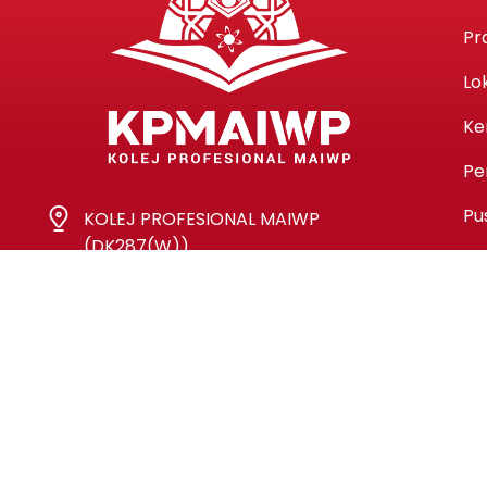
Pr
Lo
Ke
Pe
Pu
KOLEJ PROFESIONAL MAIWP
(DK287(W))
Lot 1363 Jalan Perkasa
Off Jalan Kampung Pandan
55100 Kuala Lumpur
03-92814054
03-92814052