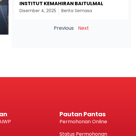
INSTITUT KEMAHIRAN BAITULMAL
Disember 4, 2025
Berita Semasa
Previous
Next
an
Pautan Pantas
AIWP
Permohonan Online
Status Permohonan