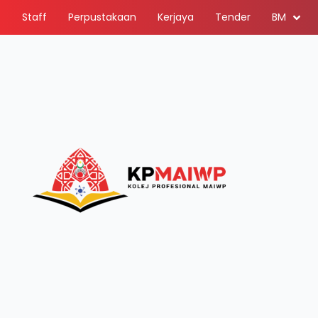
Staff
Perpustakaan
Kerjaya
Tender
BM