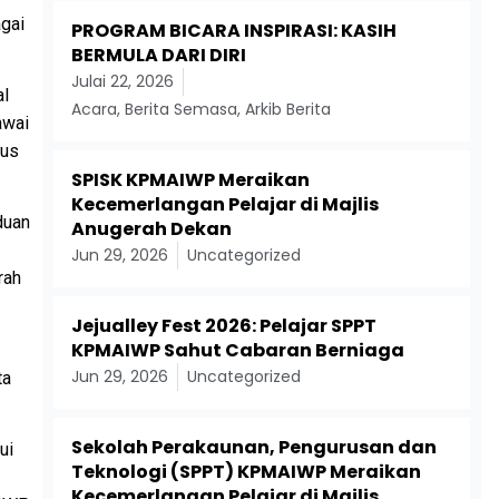
gai
PROGRAM BICARA INSPIRASI: KASIH
BERMULA DARI DIRI
Julai 22, 2026
al
Acara
,
Berita Semasa
,
Arkib Berita
awai
aus
SPISK KPMAIWP Meraikan
Kecemerlangan Pelajar di Majlis
duan
Anugerah Dekan
Jun 29, 2026
Uncategorized
rah
Jejualley Fest 2026: Pelajar SPPT
KPMAIWP Sahut Cabaran Berniaga
Jun 29, 2026
Uncategorized
ta
Sekolah Perakaunan, Pengurusan dan
ui
Teknologi (SPPT) KPMAIWP Meraikan
Kecemerlangan Pelajar di Majlis