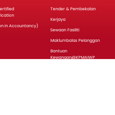
rtified
Tender & Pembekalan
ication
Kerjaya
n in Accountancy)
Sewaan Fasiliti
Maklumbalas Pelanggan
Bantuan
Kewangan@KPMAIWP
Notis Perlindungan Data
Peribadi (PDPA)