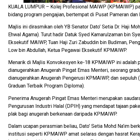
KUALA LUMPUR – Kolej Profesional MAIWP (KPMAIWP) pada ha
bidang program pengajian, bertempat di Pusat Pameran da
Majlis ini dirasmikan oleh YB Senator Dato’ Setia Dr. Haji Mo
Ehwal Agama). Turut hadir Datuk Syed Kamarulzaman bin Sy
Eksekutif MAIWP, Tuan Haji Zuri Zabuddin bin Budiman, Pe
Low bin Abdullah, Ketua Pegawai Eksekutif KPMAIWP.
Menarik di Majlis Konvokesyen ke-18 KPMAIWP ini adalah p
dianugerahkan Anugerah Pingat Emas Menteri, seorang grad
dianugerahkan Anugerah Pengerusi KPMAIWP, dan sepuluh (
Graduan Terbaik Program Diploma).
Penerima Anugerah Pingat Emas Menteri merupakan saudara 
Pengurusan Industri Halal (DPIH) yang mendapat tajaan pake
plak bagi anugerah berkenaan daripada KPMAIWP.
Dalam ucapan perasmian beliau, Dato’ Setia Mohd Na’im be
institusi seperti KPMAIWP amat selaras dengan hasrat Ke