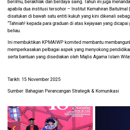
berilmu, berakhlak dan berdaya saing. Tahun ini juga menan
apabila dua institusi tersohor – Institut Kemahiran Baitulma
disatukan di bawah satu entiti kukuh yang kini dikenali se
“Tahniah! kepada para graduan di atas kejayaan yang dicapai
beliau.
Ini membuktikan KPMAIWP komited membantu membangunkan
memperkasakan pelbagai aspek yang menyokong pendidikan m
serta bantuan yang disediakan oleh Majlis Agama Islam Wil
Tarikh: 15 November 2025
Sumber: Bahagian Perancangan Strategik & Komunikasi