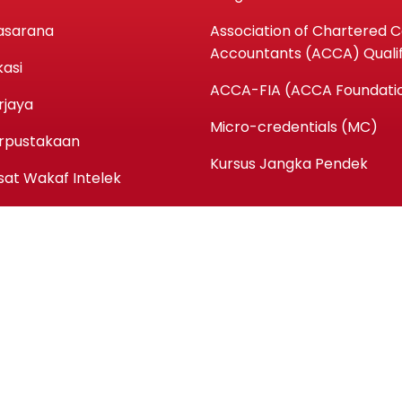
asarana
Association of Chartered Ce
Accountants (ACCA) Qualif
kasi
ACCA-FIA (ACCA Foundatio
rjaya
Micro-credentials (MC)
rpustakaan
Kursus Jangka Pendek
sat Wakaf Intelek
Copyright ©kpmaiwp.edu.my 2024