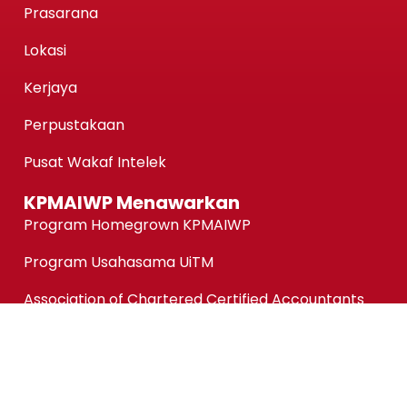
Prasarana
Lokasi
Kerjaya
Perpustakaan
Pusat Wakaf Intelek
KPMAIWP Menawarkan
Program Homegrown KPMAIWP
Program Usahasama UiTM
Association of Chartered Certified Accountants
(ACCA) Qualification
ACCA-FIA (ACCA Foundation in Accountancy)
Micro-credentials (MC)