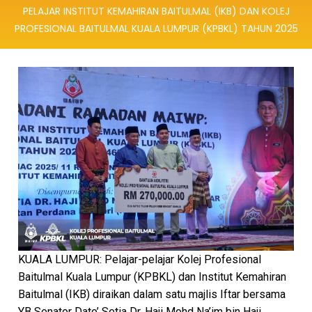
PELAJAR INSTITUT KEMAHIRAN BAITULMAL (IKB) DAN KOLEJ
PROFESIONAL BAITULMAL KUALA LUMPUR (KPBKL) TAHUN 2025
KUALA LUMPUR: Pelajar-pelajar Kolej Profesional
Baitulmal Kuala Lumpur (KPBKL) dan Institut Kemahiran
Baitulmal (IKB) diraikan dalam satu majlis Iftar bersama
YB Senator Dato’ Setia Dr. Haji Mohd Na’im bin Haji