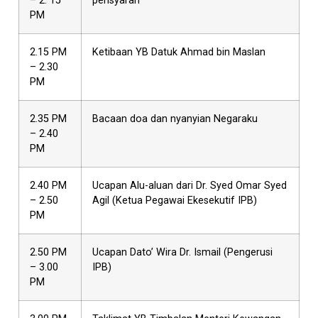
– 2. 15
pensyarah
PM
2.15 PM
Ketibaan YB Datuk Ahmad bin Maslan
– 2.30
PM
2.35 PM
Bacaan doa dan nyanyian Negaraku
– 2.40
PM
2.40 PM
Ucapan Alu-aluan dari Dr. Syed Omar Syed
– 2.50
Agil (Ketua Pegawai Ekesekutif IPB)
PM
2.50 PM
Ucapan Dato’ Wira Dr. Ismail (Pengerusi
– 3.00
IPB)
PM