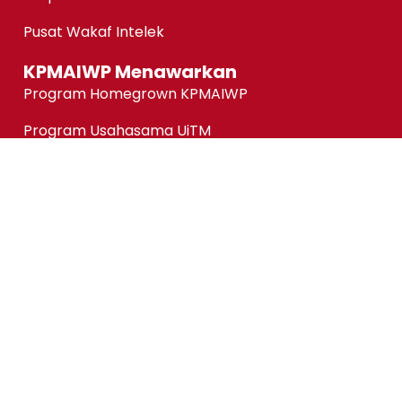
Pusat Wakaf Intelek
KPMAIWP Menawarkan
Program Homegrown KPMAIWP
Program Usahasama UiTM
Association of Chartered Certified Accountants
(ACCA) Qualification
ACCA-FIA (ACCA Foundation in Accountancy)
Micro-credentials (MC)
Kursus Jangka Pendek
Pautan Pantas
Permohonan Online
Status Permohonan