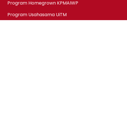
Program Homegrown KPMAIWP
Program Usahasama UiTM
Association of Chartered Certified Accountants
(ACCA) Qualification
ACCA-FIA (ACCA Foundation in Accountancy)
Micro-credentials (MC)
Kursus Jangka Pendek
Pautan Pantas
Permohonan Online
Status Permohonan
Tender & Pembekalan
Kerjaya