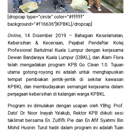
[dropcap type=”circle” color=”#ffffff”
background=”#f16636″]KPBKL[/dropcap]
Online
, 14 Disember 2019 – Bahagian Keselamatan,
Kebersihan & Keceriaan, Pejabat Pendaftar Kolej
Profesional Baitulmal Kuala Lumpur dengan kerjasama
Dewan Bandaraya Kuala Lumpur (DBKL), dan Alam Flora
telah mengadakan program KPB Go Clean 1.0. Tujuan
utama gotong-royong ini adalah untuk menghapuskan
tempat pembiakan jentik-jentik di sekitar kawasan
KPBKL dan membudayakan semangat kerjasama dalam
penjagaan kebersihan di kalangan warga KPBKL.
Program ini dimulakan dengan ucapan oleh YBhg. Prof.
Dato’ Dr. Noor Inayah Ya’akub, Rektor KPB diikuti sesi
taklimat bersama En. Zulfifli Pie dan En Afif Syahmi Bin
Mohd Husnin. Turut hadir dalam program ini adalah Tuan