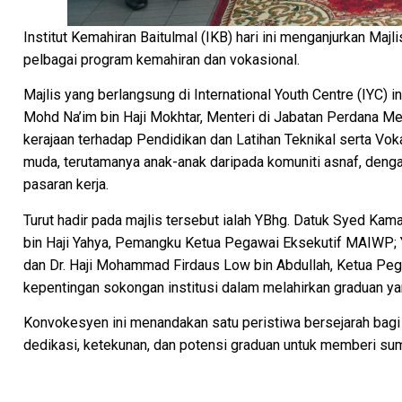
Institut Kemahiran Baitulmal (IKB) hari ini menganjurkan Ma
pelbagai program kemahiran dan vokasional.
Majlis yang berlangsung di International Youth Centre (IYC) 
Mohd Na’im bin Haji Mokhtar, Menteri di Jabatan Perdana M
kerajaan terhadap Pendidikan dan Latihan Teknikal serta V
muda, terutamanya anak-anak daripada komuniti asnaf, de
pasaran kerja.
Turut hadir pada majlis tersebut ialah YBhg. Datuk Syed K
bin Haji Yahya, Pemangku Ketua Pegawai Eksekutif MAIWP; 
dan Dr. Haji Mohammad Firdaus Low bin Abdullah, Ketua P
kepentingan sokongan institusi dalam melahirkan graduan ya
Konvokesyen ini menandakan satu peristiwa bersejarah bagi 
dedikasi, ketekunan, dan potensi graduan untuk memberi su