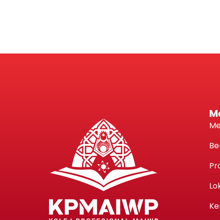
M
Me
Be
Pr
Lo
Ke