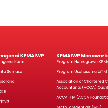
engenai KPMAIWP
KPMAIWP Menawark
ngenai Kami
Program Homegrown KPM
rita Semasa
Program Usahasama UiTM
asarana
Association of Chartered Ce
Accountants (ACCA) Qualif
kasi
ACCA-FIA (ACCA Foundatio
rjaya
Micro-credentials (MC)