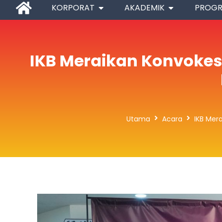
KORPORAT
AKADEMIK
PROG
IKB Meraikan Konvokes
Utama
Acara
IKB Mer