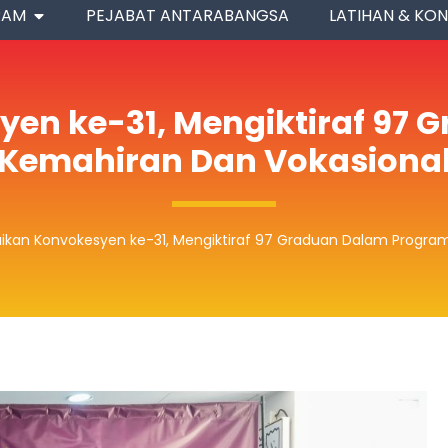
RAM
PEJABAT ANTARABANGSA
LATIHAN & KON
yen ke-31, Mengiktiraf 97
Kemahiran Dan Vokasiona
aikan Konvokesyen ke-31, Mengiktiraf 97 Graduan Dalam Progra