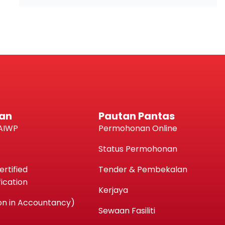
an
Pautan Pantas
AIWP
Permohonan Online
Status Permohonan
rtified
Tender & Pembekalan
ication
Kerjaya
n in Accountancy)
Sewaan Fasiliti