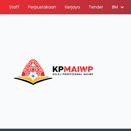
Staff
Perpustakaan
Kerjaya
Tender
BM