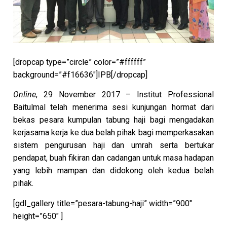
[dropcap type=”circle” color=”#ffffff”
background=”#f16636″]IPB[/dropcap]
Online
, 29 November 2017 – Institut Professional
Baitulmal telah menerima sesi kunjungan hormat dari
bekas pesara kumpulan tabung haji bagi mengadakan
kerjasama kerja ke dua belah pihak bagi memperkasakan
sistem pengurusan haji dan umrah serta bertukar
pendapat, buah fikiran dan cadangan untuk masa hadapan
yang lebih mampan dan didokong oleh kedua belah
pihak.
[gdl_gallery title=”pesara-tabung-haji” width=”900″
height=”650″ ]