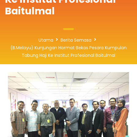
Baitulmal
Utama
Berita Semasa
(B.Melayu) Kunjungan Hormat Bekas Pesara Kumpulan
Tabung Haji Ke Institut Profesional Baitulmal