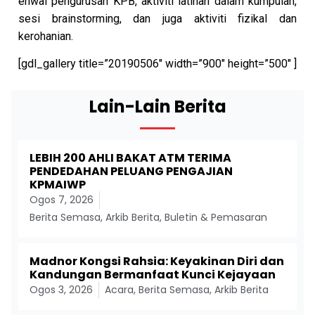
ehwal pengurusan KPB, aktiviti latihan dalam kumpulan,
sesi brainstorming, dan juga aktiviti fizikal dan
kerohanian.
[gdl_gallery title=”20190506″ width=”900″ height=”500″ ]
Lain-Lain Berita
LEBIH 200 AHLI BAKAT ATM TERIMA
PENDEDAHAN PELUANG PENGAJIAN
KPMAIWP
Ogos 7, 2026
Berita Semasa
,
Arkib Berita
,
Buletin & Pemasaran
Madnor Kongsi Rahsia: Keyakinan Diri dan
Kandungan Bermanfaat Kunci Kejayaan
Ogos 3, 2026
Acara
,
Berita Semasa
,
Arkib Berita