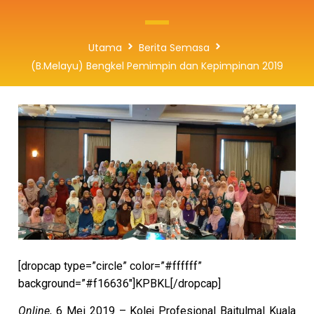
Utama
Berita Semasa
(B.Melayu) Bengkel Pemimpin dan Kepimpinan 2019
[dropcap type=”circle” color=”#ffffff”
background=”#f16636″]KPBKL[/dropcap]
Online
, 6 Mei 2019 – Kolej Profesional Baitulmal Kuala