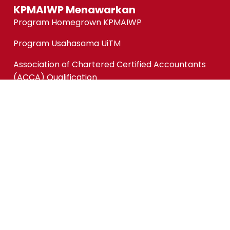
KPMAIWP Menawarkan
Program Homegrown KPMAIWP
Program Usahasama UiTM
Association of Chartered Certified Accountants
(ACCA) Qualification
ACCA-FIA (ACCA Foundation in Accountancy)
Micro-credentials (MC)
Kursus Jangka Pendek
Pautan Pantas
Permohonan Online
Status Permohonan
Tender & Pembekalan