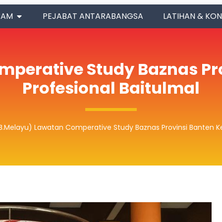
RAM
PEJABAT ANTARABANGSA
LATIHAN & KON
perative Study Baznas Prov
Profesional Baitulmal
B.Melayu) Lawatan Comperative Study Baznas Provinsi Banten Ke I