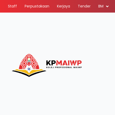
Staff
Perpustakaan
Kerjaya
Tender
BM