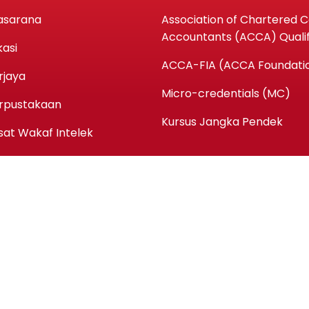
asarana
Association of Chartered Ce
Accountants (ACCA) Qualif
kasi
ACCA-FIA (ACCA Foundatio
rjaya
Micro-credentials (MC)
rpustakaan
Kursus Jangka Pendek
sat Wakaf Intelek
Copyright ©kpmaiwp.edu.my 2024