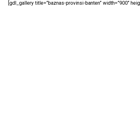
[gdl_gallery title=”baznas-provinsi-banten” width=”900″ heig