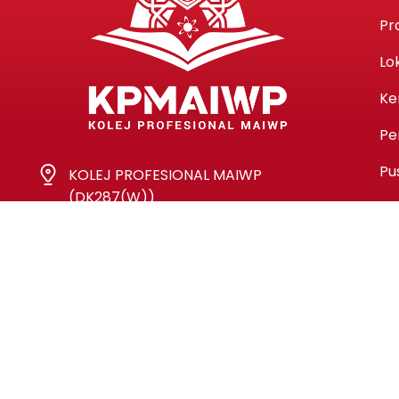
Pr
Lo
Ke
Pe
Pu
KOLEJ PROFESIONAL MAIWP
(DK287(W))
Lot 1363 Jalan Perkasa
Off Jalan Kampung Pandan
55100 Kuala Lumpur
03-92814054
03-92814052