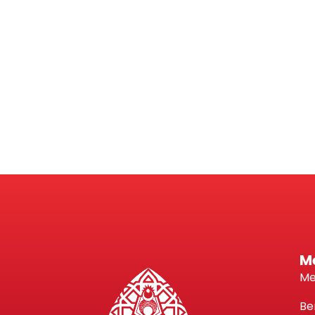
M
Me
Be