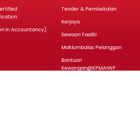
rtified
Tender & Pembekalan
ication
Kerjaya
n in Accountancy)
Sewaan Fasiliti
Maklumbalas Pelanggan
Bantuan
Kewangan@KPMAIWP
Notis Perlindungan Data
Peribadi (PDPA)