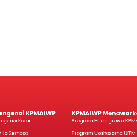
engenai KPMAIWP
KPMAIWP Menawark
ngenai Kami
Program Homegrown KPM
rita Semasa
Program Usahasama UiTM