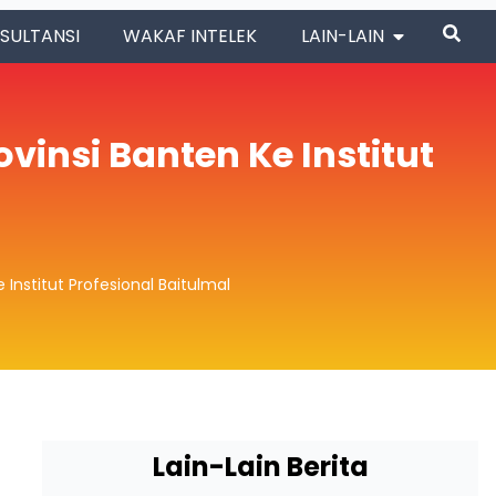
SULTANSI
WAKAF INTELEK
LAIN-LAIN
insi Banten Ke Institut
nstitut Profesional Baitulmal
Lain-Lain Berita