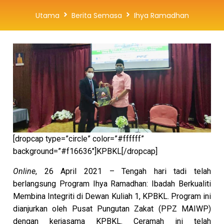
Utama
Berita Semasa
Ihya Ramadhan
[dropcap type=”circle” color=”#ffffff”
background=”#f16636″]KPBKL[/dropcap]
Online
, 26 April 2021 – Tengah hari tadi telah
berlangsung Program Ihya Ramadhan: Ibadah Berkualiti
Membina Integriti di Dewan Kuliah 1, KPBKL. Program ini
dianjurkan oleh Pusat Pungutan Zakat (PPZ MAIWP)
dengan kerjasama KPBKL. Ceramah ini telah