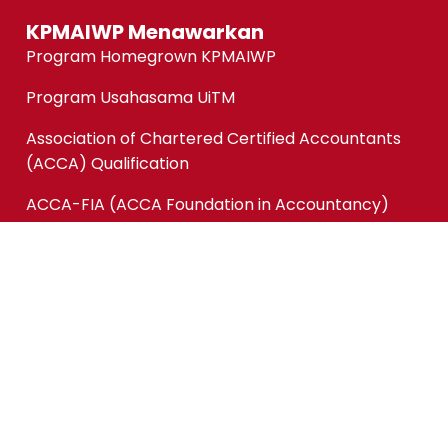
KPMAIWP Menawarkan
Program Homegrown KPMAIWP
Program Usahasama UiTM
Association of Chartered Certified Accountants
(ACCA) Qualification
ACCA-FIA (ACCA Foundation in Accountancy)
Micro-credentials (MC)
Kursus Jangka Pendek
Pautan Pantas
Permohonan Online
Status Permohonan
Tender & Pembekalan