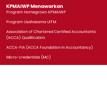
KPMAIWP Menawarkan
Program Homegrown KPMAIWP
Program Usahasama UiTM
Association of Chartered Certified Accountants
(ACCA) Qualification
ACCA-FIA (ACCA Foundation in Accountancy)
Micro-credentials (MC)
Kursus Jangka Pendek
Pautan Pantas
Permohonan Online
Status Permohonan
Tender & Pembekalan