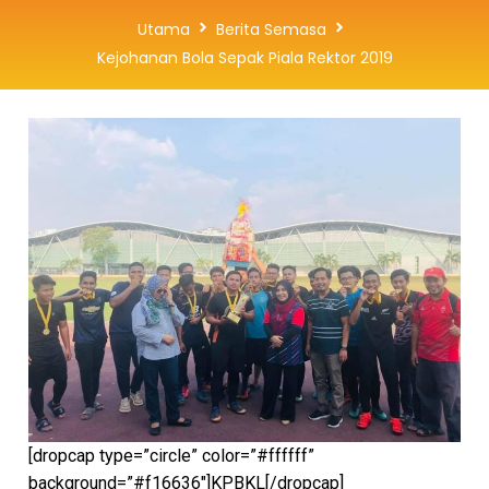
Utama
Berita Semasa
Kejohanan Bola Sepak Piala Rektor 2019
[dropcap type=”circle” color=”#ffffff”
background=”#f16636″]KPBKL[/dropcap]