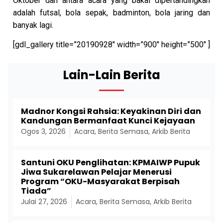
Oktober dan antara acara yang bakal dipertandingkan
adalah futsal, bola sepak, badminton, bola jaring dan
banyak lagi.
[gdl_gallery title=”20190928″ width=”900″ height=”500″ ]
Lain-Lain Berita
Madnor Kongsi Rahsia: Keyakinan Diri dan
Kandungan Bermanfaat Kunci Kejayaan
Ogos 3, 2026
Acara
,
Berita Semasa
,
Arkib Berita
Santuni OKU Penglihatan: KPMAIWP Pupuk
Jiwa Sukarelawan Pelajar Menerusi
Program “OKU-Masyarakat Berpisah
Tiada”
Julai 27, 2026
Acara
,
Berita Semasa
,
Arkib Berita