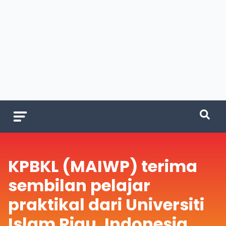
KPBKL (MAIWP) terima
sembilan pelajar
praktikal dari Universiti
Islam Riau, Indonesia.