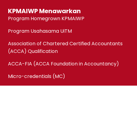
KPMAIWP Menawarkan
Program Homegrown KPMAIWP
Program Usahasama UiTM
Association of Chartered Certified Accountants
(ACCA) Qualification
ACCA-FIA (ACCA Foundation in Accountancy)
Micro-credentials (MC)
Kursus Jangka Pendek
Pautan Pantas
Permohonan Online
Status Permohonan
Tender & Pembekalan