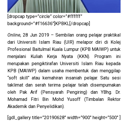
[dropcap type=”circle” color=”#ffffff”
background=”#f16636″]KPBKL[/dropcap]
Online
, 28 Jun 2019 – Sembilan orang pelajar praktikal
dari Universiti Islam Riau (UIR) melapor diri di Kolej
Profesional Baitulmal Kuala Lumpur (KPB MAIWP) untuk
menjalani Kuliah Kerja Nyata (KKN). Program ini
merupakan pengiktirafan Universiti Islam Riau kepada
KPB (MAIWP) dalam usaha membentuk dan menggilap
“soft skill” atau kemahiran insaniah pelajar. Satu sesi
taklimat dan serah terima pelajar telah disempurnakan
oleh Pak Arif (Pensyarah Pengiring) dan YBhg. Dr.
Mohamad Fitri Bin Mohd Yusoff (Timbalan Rektor
Akademik dan Penyelidikan).
[gdl_gallery title=”20190628″ width=”900″ height=”500″ ]