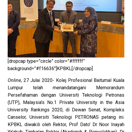
[dropcap type=”circle” color=”#ffffff”
background=”#f16636″]KPBKL[/dropcap]
Online
, 27 Julai 2020- Kolej Profesional Baitumal Kuala
Lumpur telah menandatangani Memorandum
Persefahaman dengan Universiti Teknologi Petronas
(UTP), Malaysia’s No.1 Private University in the Asia
University Rankings 2020, di Dewan Senat, Kompleks
Canselor, Universiti Teknologi PETRONAS petang ini.
KPBKL diwakili oleh Rektor, Prof Dato’ Dr Noor Inayah
Ya’akub; Timbalan Rektor (Akademik & Penyelidikan), Dr