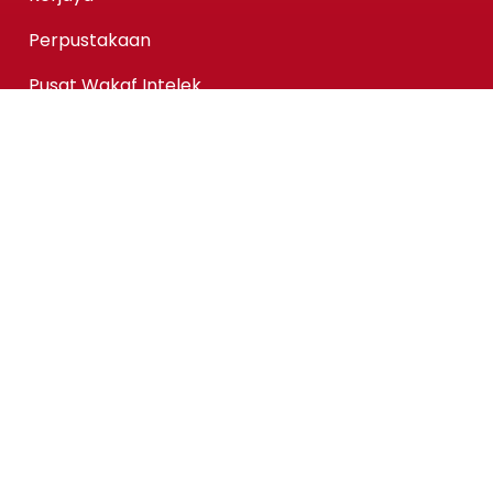
Perpustakaan
Pusat Wakaf Intelek
KPMAIWP Menawarkan
Program Homegrown KPMAIWP
Program Usahasama UiTM
Association of Chartered Certified Accountants
(ACCA) Qualification
ACCA-FIA (ACCA Foundation in Accountancy)
Micro-credentials (MC)
Kursus Jangka Pendek
Pautan Pantas
Permohonan Online