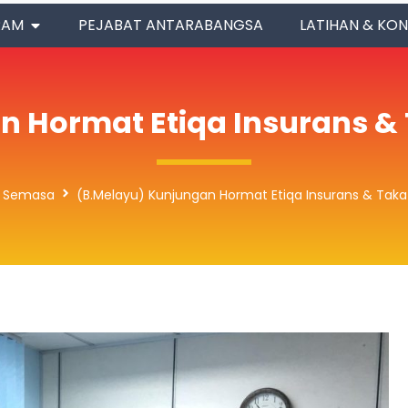
RAM
PEJABAT ANTARABANGSA
LATIHAN & KON
 Hormat Etiqa Insurans & 
a Semasa
(B.Melayu) Kunjungan Hormat Etiqa Insurans & Takaf