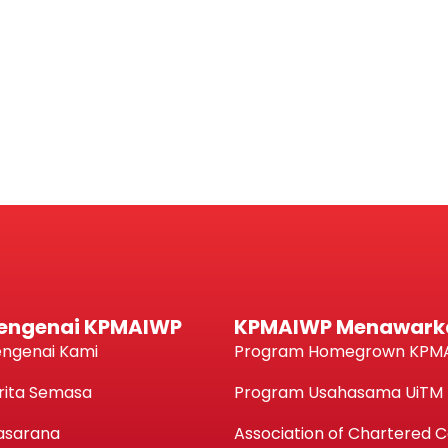
engenai KPMAIWP
KPMAIWP Menawark
ngenai Kami
Program Homegrown KPM
rita Semasa
Program Usahasama UiTM
asarana
Association of Chartered Ce