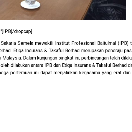
″]IPB[/dropcap]
Sakaria Semela mewakili Institut Profesional Baitulmal (IPB) t
erhad. Etiqa Insurans & Takaful Berhad merupakan peneraju pas
 Malaysia. Dalam kunjungan singkat ini, perbincangan telah dila
leh dilakukan antara IPB dan Etiqa Insurans & Takaful Berhad d
oga pertemuan ini dapat menjalinkan kerjasama yang erat dan 