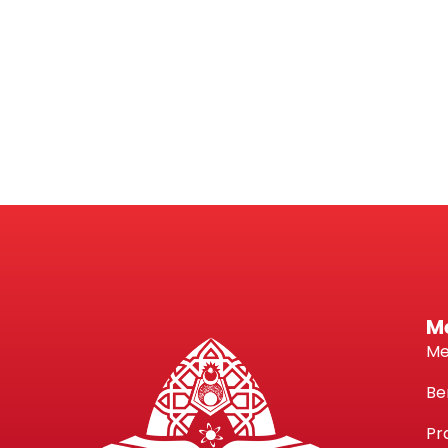
M
Me
Be
Pr