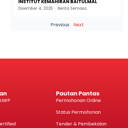
INSTITUT KEMAHIRAN BAITULMAL
Disember 4, 2025
Berita Semasa
Previous
Next
an
Pautan Pantas
AIWP
Permohonan Online
Status Permohonan
rtified
Tender & Pembekalan