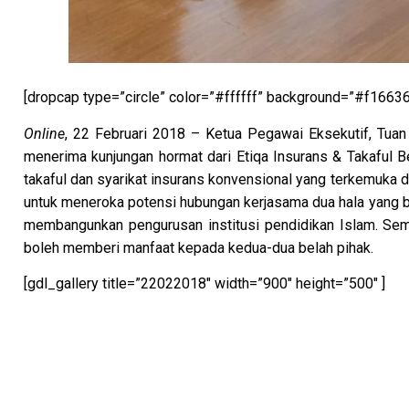
[dropcap type=”circle” color=”#ffffff” background=”#f16636
Online
, 22 Februari 2018 – Ketua Pegawai Eksekutif, Tuan 
menerima kunjungan hormat dari Etiqa Insurans & Takaful B
takaful dan syarikat insurans konvensional yang terkemuka di
untuk meneroka potensi hubungan kerjasama dua hala yang bo
membangunkan pengurusan institusi pendidikan Islam. Sem
boleh memberi manfaat kepada kedua-dua belah pihak.
[gdl_gallery title=”22022018″ width=”900″ height=”500″ ]