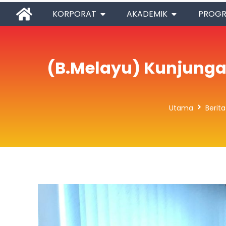
KORPORAT
AKADEMIK
PROG
(B.Melayu) Kunjungan
Utama
Berit