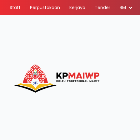
Staff
Perpustakaan
Kerjaya
Tender
BM