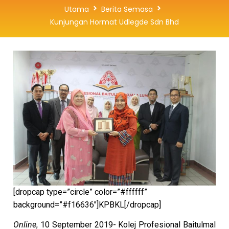
Utama
Berita Semasa
Kunjungan Hormat Udlegde Sdn Bhd
[dropcap type=”circle” color=”#ffffff”
background=”#f16636″]KPBKL[/dropcap]
Online
, 10 September 2019- Kolej Profesional Baitulmal