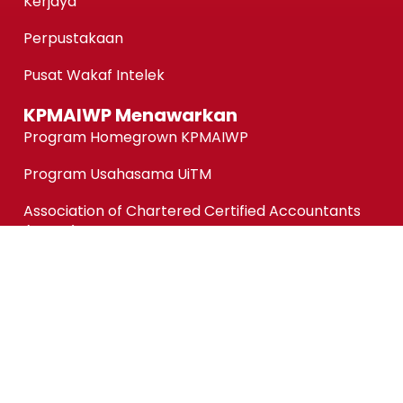
Kerjaya
Perpustakaan
Pusat Wakaf Intelek
KPMAIWP Menawarkan
Program Homegrown KPMAIWP
Program Usahasama UiTM
Association of Chartered Certified Accountants
(ACCA) Qualification
ACCA-FIA (ACCA Foundation in Accountancy)
Micro-credentials (MC)
Kursus Jangka Pendek
Pautan Pantas