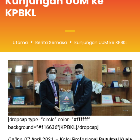
Kunjungan UUM ke
KPBKL
Utama
Berita Semasa
Kunjungan UUM ke KPBKL
[dropcap type=”circle” color=”#ffffff”
background=”#f16636″]KPBKL[/dropcap]
Online
, 07 April 2021 – Kolej Profesional Baitulmal Kuala