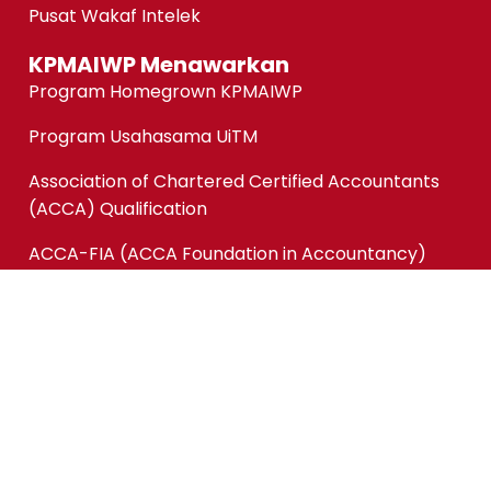
Pusat Wakaf Intelek
KPMAIWP Menawarkan
Program Homegrown KPMAIWP
Program Usahasama UiTM
Association of Chartered Certified Accountants
(ACCA) Qualification
ACCA-FIA (ACCA Foundation in Accountancy)
Micro-credentials (MC)
Kursus Jangka Pendek
Pautan Pantas
Permohonan Online
Status Permohonan