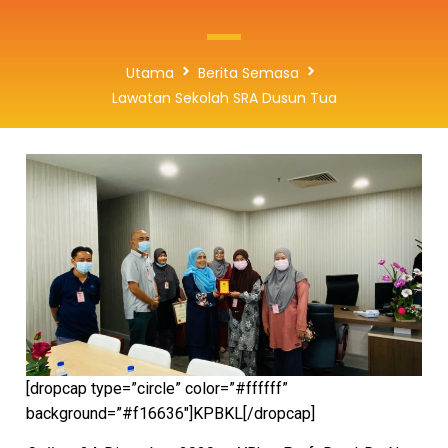
Utama
Berita Semasa
Lawatan Sekolah SRA Dusun Tua
[dropcap type=”circle” color=”#ffffff”
background=”#f16636″]KPBKL[/dropcap]