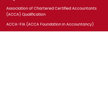
Association of Chartered Certified Accountants
(ACCA) Qualification
ACCA-FIA (ACCA Foundation in Accountancy)
Micro-credentials (MC)
Kursus Jangka Pendek
Pautan Pantas
Permohonan Online
Status Permohonan
Tender & Pembekalan
Kerjaya
Sewaan Fasiliti