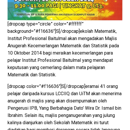
[dropcap type=”circle” color=”#ffffff”
background=”#f16636″]S[/dropcap]ekolah Matematik,
Institut Profesional Baitulmal akan mengadakan Majlis
Anugerah Kecemerlangan Matematik dan Statistik pada
10 Oktober 2014 bagi meraikan kecemerlangan para
pelajar Institut Profesional Baitulmal yang mendapat
keputusan yang cemerlang dalam mata pelajaran
Matematik dan Statistik.
[dropcap color=”#f16636″]S[/dropcap]eramai 41 orang
pelajar daripada kursus LCCIIQ dan UiTM akan menerima
anugerah di majlis yang akan disempurnakan oleh
Pengerusi IPB, Yang Berbahagia Dato’ Wira Dr. Ismail bin
Ibrahim. Selain itu, majlis penganugerahan yang julung
kalinya dianjurkan oleh Sekolah Matematik ini turut
diadakan bagi memberi dorongan secara tidak langsung