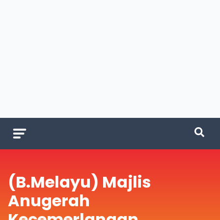
(B.Melayu) Majlis
Anugerah
Kecemerlangan