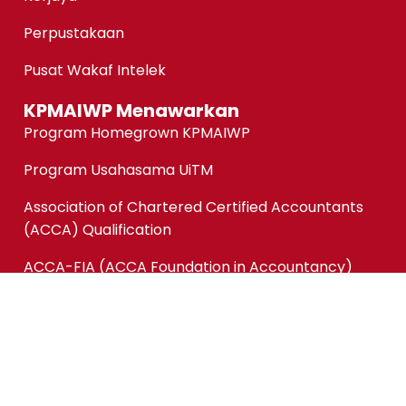
Perpustakaan
Pusat Wakaf Intelek
KPMAIWP Menawarkan
Program Homegrown KPMAIWP
Program Usahasama UiTM
Association of Chartered Certified Accountants
(ACCA) Qualification
ACCA-FIA (ACCA Foundation in Accountancy)
Micro-credentials (MC)
Kursus Jangka Pendek
Pautan Pantas
Permohonan Online