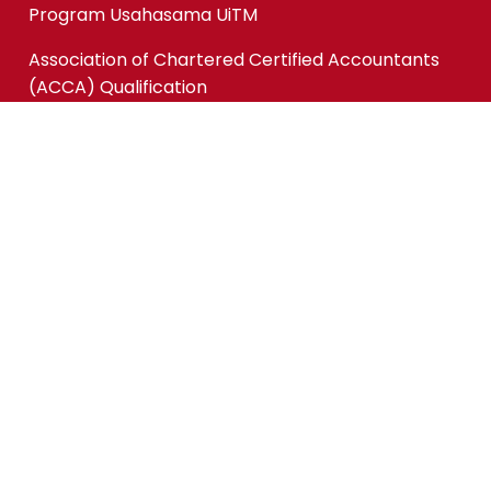
Program Usahasama UiTM
Association of Chartered Certified Accountants
(ACCA) Qualification
ACCA-FIA (ACCA Foundation in Accountancy)
Micro-credentials (MC)
Kursus Jangka Pendek
Pautan Pantas
Permohonan Online
Status Permohonan
Tender & Pembekalan
Kerjaya
Sewaan Fasiliti