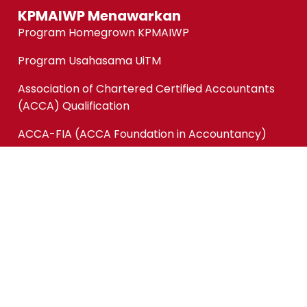
KPMAIWP Menawarkan
Program Homegrown KPMAIWP
Program Usahasama UiTM
Association of Chartered Certified Accountants
(ACCA) Qualification
ACCA-FIA (ACCA Foundation in Accountancy)
Micro-credentials (MC)
Kursus Jangka Pendek
Pautan Pantas
Permohonan Online
Status Permohonan
Tender & Pembekalan