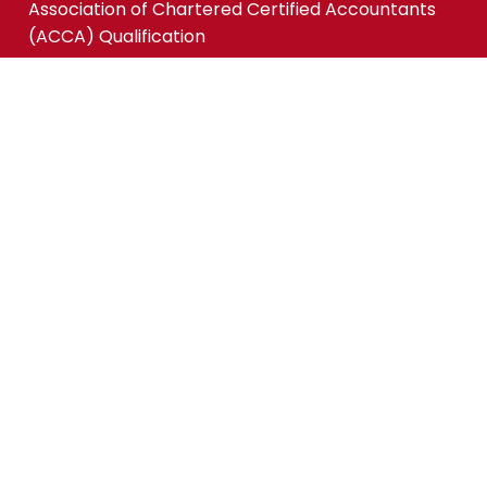
Association of Chartered Certified Accountants
(ACCA) Qualification
ACCA-FIA (ACCA Foundation in Accountancy)
Micro-credentials (MC)
Kursus Jangka Pendek
Pautan Pantas
Permohonan Online
Status Permohonan
Tender & Pembekalan
Kerjaya
Sewaan Fasiliti
Maklumbalas Pelanggan