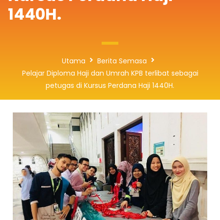
1440H.
Utama
Berita Semasa
Pelajar Diploma Haji dan Umrah KPB terlibat sebagai
petugas di Kursus Perdana Haji 1440H.