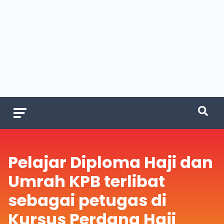
Pelajar Diploma Haji dan
Umrah KPB terlibat
sebagai petugas di
Kursus Perdana Haji