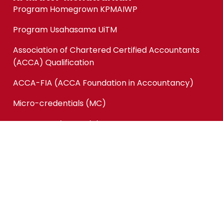
Program Homegrown KPMAIWP
Program Usahasama UiTM
Association of Chartered Certified Accountants
(ACCA) Qualification
ACCA-FIA (ACCA Foundation in Accountancy)
Micro-credentials (MC)
Kursus Jangka Pendek
Pautan Pantas
Permohonan Online
Status Permohonan
Tender & Pembekalan
Kerjaya