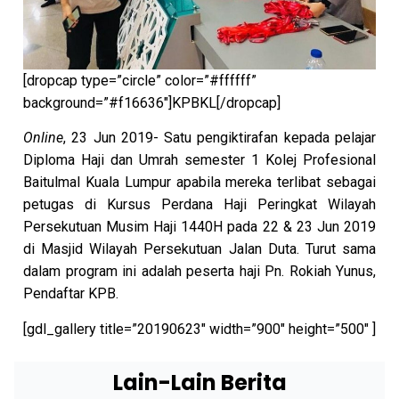
[dropcap type=”circle” color=”#ffffff”
background=”#f16636″]KPBKL[/dropcap]
Online
, 23 Jun 2019- Satu pengiktirafan kepada pelajar
Diploma Haji dan Umrah semester 1 Kolej Profesional
Baitulmal Kuala Lumpur apabila mereka terlibat sebagai
petugas di Kursus Perdana Haji Peringkat Wilayah
Persekutuan Musim Haji 1440H pada 22 & 23 Jun 2019
di Masjid Wilayah Persekutuan Jalan Duta. Turut sama
dalam program ini adalah peserta haji Pn. Rokiah Yunus,
Pendaftar KPB.
[gdl_gallery title=”20190623″ width=”900″ height=”500″ ]
Lain-Lain Berita