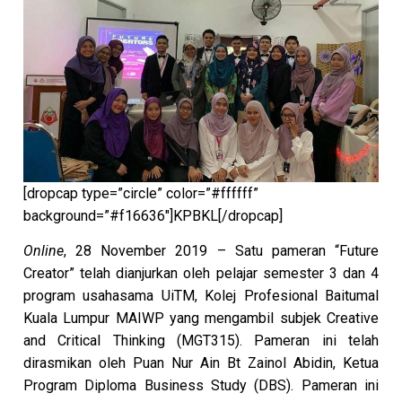
[dropcap type=”circle” color=”#ffffff”
background=”#f16636″]KPBKL[/dropcap]
Online
, 28 November 2019 – Satu pameran “Future
Creator” telah dianjurkan oleh pelajar semester 3 dan 4
program usahasama UiTM, Kolej Profesional Baitumal
Kuala Lumpur MAIWP yang mengambil subjek Creative
and Critical Thinking (MGT315). Pameran ini telah
dirasmikan oleh Puan Nur Ain Bt Zainol Abidin, Ketua
Program Diploma Business Study (DBS). Pameran ini