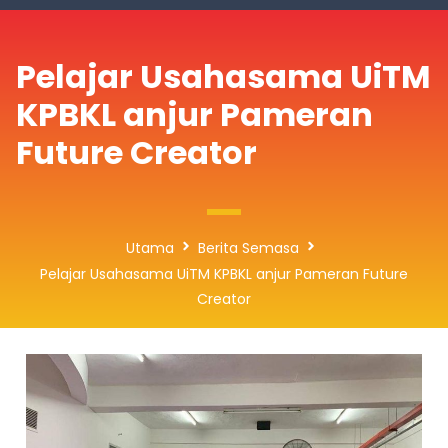
Pelajar Usahasama UiTM
KPBKL anjur Pameran
Future Creator
Utama
Berita Semasa
Pelajar Usahasama UiTM KPBKL anjur Pameran Future
Creator