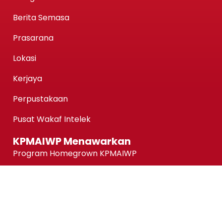
Berita Semasa
Prasarana
Lokasi
Kerjaya
Perpustakaan
Pusat Wakaf Intelek
KPMAIWP Menawarkan
Program Homegrown KPMAIWP
Program Usahasama UiTM
Association of Chartered Certified Accountants
(ACCA) Qualification